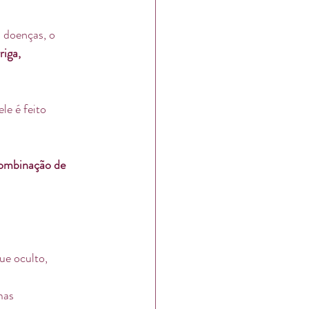
 doenças, o 
iga, 
e é feito 
ombinação de 
ue oculto, 
mas 