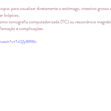
opia: para visualizar diretamente o estômago, intestino grosso 
ar biópsias;
omo tomografia computadorizada (TC) ou ressonância magnéti
nflamação e complicações.
m/watch?v=TzOj1jrBRWo