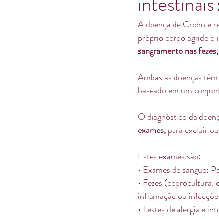
intestinais
A doença de Crohn e ret
próprio corpo agride o 
sangramento nas fezes,
Ambas as doenças têm si
baseado em um conjunt
O diagnóstico da doenç
exames, 
para excluir o
Estes exames são: 
• Exames de sangue: Par
• Fezes (coprocultura, c
inflamação ou infecções
• Testes de alergia e in