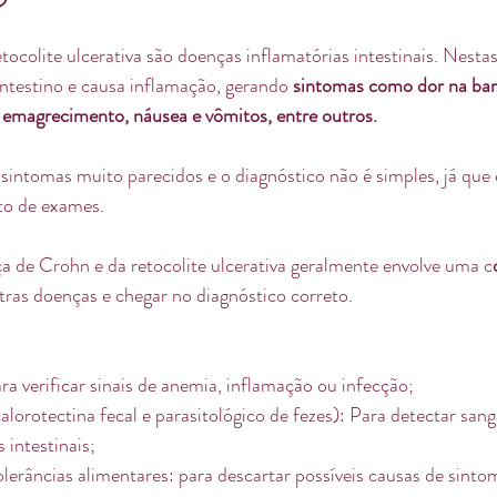
?
ocolite ulcerativa são doenças inflamatórias intestinais. Nestas
intestino e causa inflamação, gerando 
sintomas como dor na barr
 emagrecimento, náusea e vômitos, entre outros.
ntomas muito parecidos e o diagnóstico não é simples, já que el
o de exames.
a de Crohn e da retocolite ulcerativa geralmente envolve uma c
utras doenças e chegar no diagnóstico correto.
a verificar sinais de anemia, inflamação ou infecção;
alorotectina fecal e parasitológico de fezes): Para detectar sang
 intestinais;
tolerâncias alimentares: para descartar possíveis causas de sinto