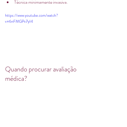
Técnica minimamente invasiva.
https://www.youtube.com/watch?
v=6nFMGPv7yI4
Quando procurar avaliação 
médica?
Nem toda dobra de pele na região anal é 
necessariamente um plicoma. Além disso, 
algumas condições podem apresentar 
sintomas semelhantes.
Por isso, o ideal é passar por uma avaliação 
com um proctologista para receber um 